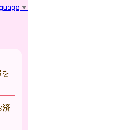
nguage
▼
報を
お済