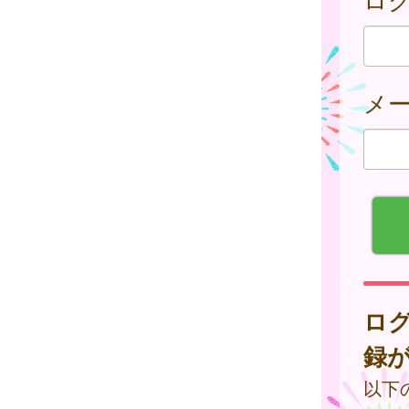
メ
ロ
録
以下