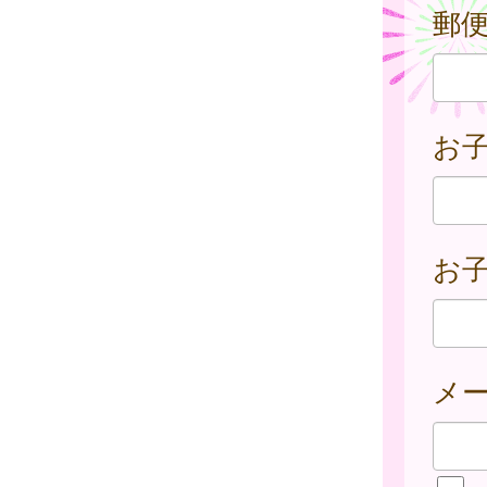
郵
お
お子
メ