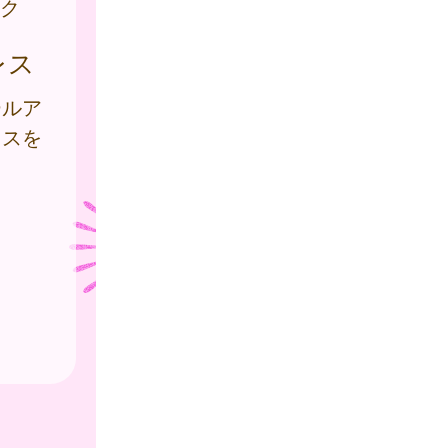
ク
レス
ールア
レスを