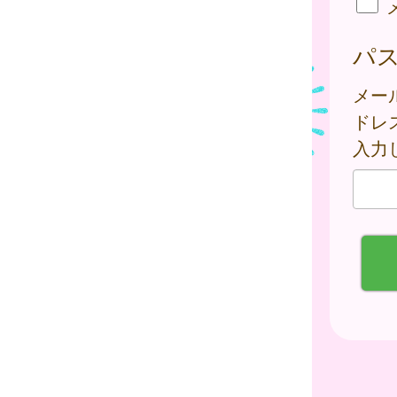
パ
メー
ドレ
入力