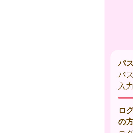
パ
パ
入
ロ
の
ログ