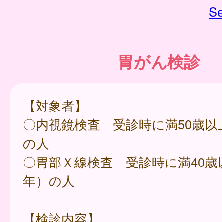
Se
胃がん検診
【対象者】
〇内視鏡検査 受診時に満50歳以
の人
〇胃部Ｘ線検査 受診時に満40歳
年）の人
【検診内容】