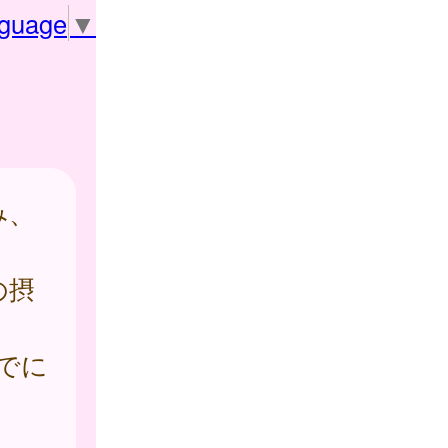
nguage
▼
み、
の摂
までに