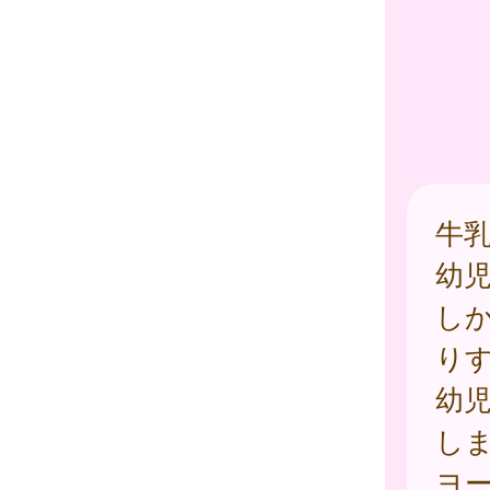
牛
幼
し
り
幼児
し
ヨ