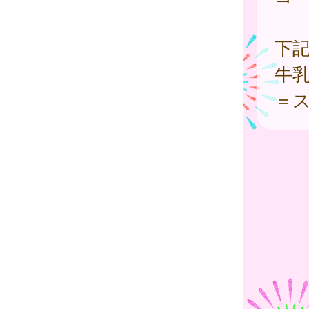
下
牛乳
＝ス