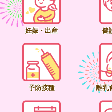
妊娠・出産
健
予防接種
離乳