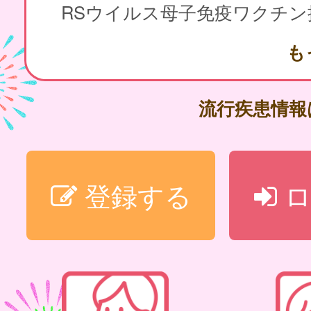
も
流行疾患情
登録する
ロ